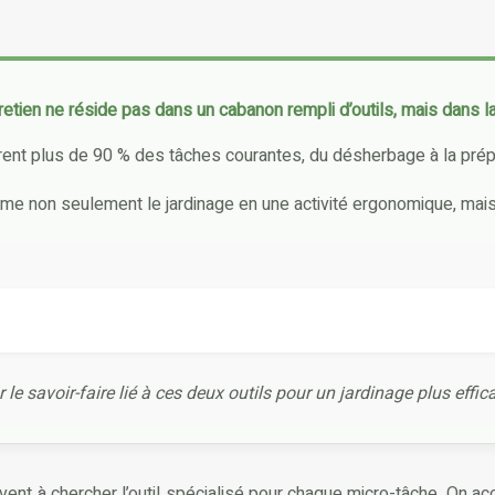
tretien ne réside pas dans un cabanon rempli d’outils, mais dans
uvrent plus de 90 % des tâches courantes, du désherbage à la pré
rme non seulement le jardinage en une activité ergonomique, mais
e savoir-faire lié à ces deux outils pour un jardinage plus effi
nt à chercher l’outil spécialisé pour chaque micro-tâche. On accum